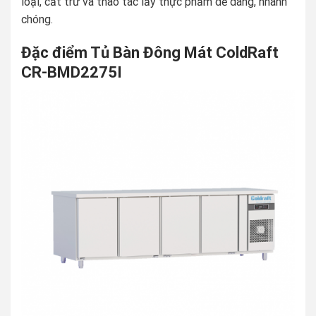
loại, cất trữ và thao tác lấy thực phẩm dễ dàng, nhanh
chóng.
Đặc điểm Tủ Bàn Đông Mát ColdRaft
CR-BMD2275I