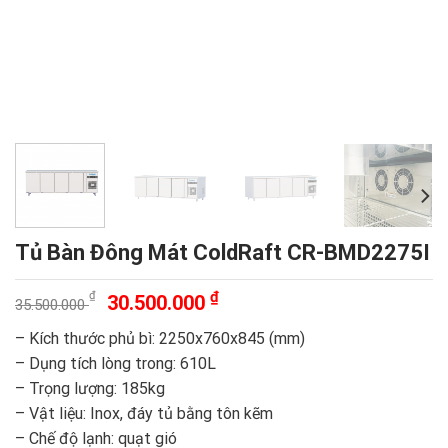
Tủ Bàn Đông Mát ColdRaft CR-BMD2275I
Giá
Giá
₫
₫
30.500.000
35.500.000
gốc
hiện
– Kích thước phủ bì: 2250x760x845 (mm)
là:
tại
– Dụng tích lòng trong: 610L
35.500.000 ₫.
là:
– Trọng lượng: 185kg
30.500.000 ₫.
– Vật liệu: Inox, đáy tủ bằng tôn kẽm
– Chế độ lạnh: quạt gió