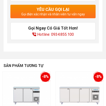
YÊU CẦU GỌI LẠI
Gọi điện xác nhận và nhân viên tư vấn ngay
Gọi Ngay Có Giá Tốt Hơn!
Hotline: 0934.855.100
SẢN PHẨM TƯƠNG TỰ
-8%
-8%