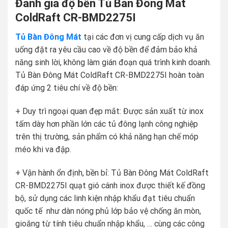
Đánh giá độ bền Tủ Bàn Đông Mát
ColdRaft CR-BMD2275I
Tủ Bàn Đông Mát
tại các đơn vị cung cấp dịch vụ ăn
uống đặt ra yêu cầu cao về độ bền để đảm bảo khả
năng sinh lời, không làm gián đoạn quá trình kinh doanh.
Tủ Bàn Đông Mát ColdRaft CR-BMD2275I hoàn toàn
đáp ứng 2 tiêu chí về độ bền:
+ Duy trì ngoại quan đẹp mắt: Được sản xuất từ inox
tấm dày hơn phần lớn các tủ đông lạnh công nghiệp
trên thị trường, sản phẩm có khả năng hạn chế móp
méo khi va đập.
+ Vận hành ổn định, bền bỉ: Tủ Bàn Đông Mát ColdRaft
CR-BMD2275I quạt gió cánh inox được thiết kế đồng
bộ, sử dụng các linh kiện nhập khẩu đạt tiêu chuẩn
quốc tế như dàn nóng phủ lớp bảo vệ chống ăn mòn,
gioăng từ tính tiêu chuẩn nhập khẩu, … cùng các công