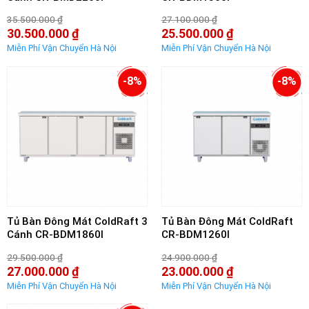
35.500.000
₫
27.100.000
₫
Giá
Giá
30.500.000
₫
25.500.000
₫
gốc
gốc
Giá
Giá
là:
là:
hiện
hiện
35.500.000 ₫.
27.100.000 ₫.
tại
tại
là:
là:
-8%
-8%
30.500.000 ₫.
25.500.000 ₫.
Tủ Bàn Đông Mát ColdRaft 3
Tủ Bàn Đông Mát ColdRaft
Cánh CR-BDM1860I
CR-BDM1260I
29.500.000
₫
24.900.000
₫
Giá
Giá
27.000.000
₫
23.000.000
₫
gốc
gốc
Giá
Giá
là:
là:
hiện
hiện
29.500.000 ₫.
24.900.000 ₫.
tại
tại