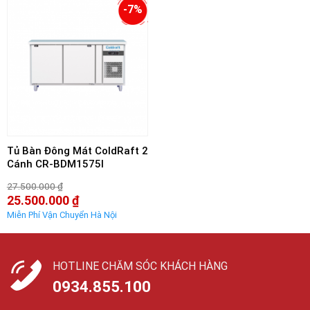
là:
là:
-7%
27.000.000 ₫.
23.000.000 ₫.
Tủ Bàn Đông Mát ColdRaft 2
Cánh CR-BDM1575I
27.500.000
₫
Giá
25.500.000
₫
gốc
Giá
là:
hiện
27.500.000 ₫.
tại
là:
25.500.000 ₫.
HOTLINE CHĂM SÓC KHÁCH HÀNG
0934.855.100