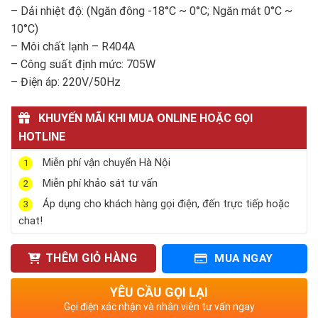
– Dải nhiệt độ: (Ngăn đông -18°C ~ 0°C; Ngăn mát 0°C ~
10°C)
– Môi chất lạnh – R404A
– Công suất định mức: 705W
– Điện áp: 220V/50Hz
KHUYẾN MÃI KHI MUA ONLINE HOẶC GỌI
HOTLINE
Miễn phí vận chuyển Hà Nội
1
Miễn phí khảo sát tư vấn
2
Áp dụng cho khách hàng gọi điện, đến trực tiếp hoặc
3
chat!
THÊM GIỎ HÀNG
MUA NGAY
YÊU CẦU GỌI LẠI
Gọi điện xác nhận và nhân viên tư vấn ngay