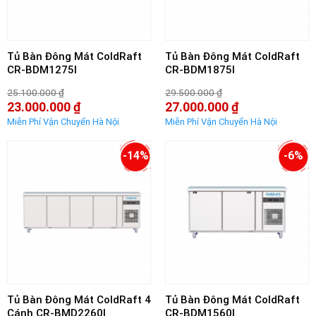
Tủ Bàn Đông Mát ColdRaft
Tủ Bàn Đông Mát ColdRaft
CR-BDM1275I
CR-BDM1875I
25.100.000
₫
29.500.000
₫
Giá
Giá
23.000.000
₫
27.000.000
₫
gốc
gốc
Giá
Giá
là:
là:
hiện
hiện
25.100.000 ₫.
29.500.000 ₫.
tại
tại
là:
là:
-14%
-6%
23.000.000 ₫.
27.000.000 ₫.
Tủ Bàn Đông Mát ColdRaft 4
Tủ Bàn Đông Mát ColdRaft
Cánh CR-BMD2260I
CR-BDM1560I