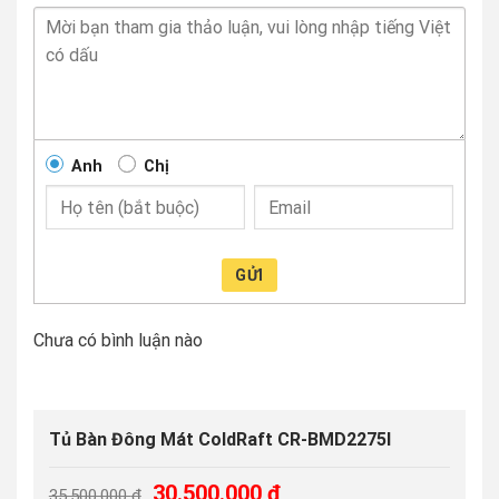
Anh
Chị
GỬI
Chưa có bình luận nào
Tủ Bàn Đông Mát ColdRaft CR-BMD2275I
Giá
Giá
30.500.000
₫
35.500.000
₫