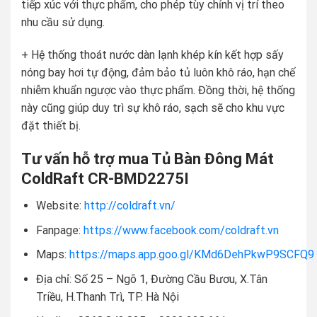
tiếp xúc với thực phẩm, cho phép tùy chỉnh vị trí theo
nhu cầu sử dụng.
+ Hệ thống thoát nước dàn lạnh khép kín kết hợp sấy
nóng bay hơi tự động, đảm bảo tủ luôn khô ráo, hạn chế
nhiễm khuẩn ngược vào thực phẩm. Đồng thời, hệ thống
này cũng giúp duy trì sự khô ráo, sạch sẽ cho khu vực
đặt thiết bị.
Tư vấn hỗ trợ mua Tủ Bàn Đông Mát
ColdRaft CR-BMD2275I
Website:
http://coldraft.vn/
Fanpage:
https://www.facebook.com/coldraft.vn
Maps:
https://maps.app.goo.gl/KMd6DehPkwP9SCFQ9
Địa chỉ: Số 25 – Ngõ 1, Đường Cầu Bươu, X.Tân
Triều, H.Thanh Trì, TP. Hà Nội