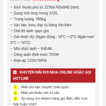
gốc
hiện
– Kích thước phủ bì: 2250x760x845 (mm)
là:
tại
– Dụng tích lòng trong: 610L
35.500.000 ₫.
là:
– Trọng lượng: 185kg
30.500.000 ₫.
– Vật liệu: Inox, đáy tủ bằng tôn kẽm
– Chế độ lạnh: quạt gió
– Dải nhiệt độ: (Ngăn đông -18°C ~ 0°C; Ngăn mát
0°C ~ 10°C)
– Môi chất lạnh – R404A
– Công suất định mức: 705W
– Điện áp: 220V/50Hz
KHUYẾN MÃI KHI MUA ONLINE HOẶC GỌI
HOTLINE
Miễn phí vận chuyển toàn quốc
1
Miễn phí khảo sát tư vấn
2
Áp dụng cho khách hàng gọi điện, đến trực
3
tiếp hoặc chát!