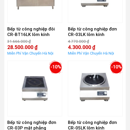
Bếp từ công nghiệp đôi
Bếp từ công nghiệp đơn
CR-BT16LK lõm kính
CR-03LK lõm kính
31.666.000
₫
4.770.000
₫
Giá
Giá
28.500.000
₫
4.300.000
₫
gốc
gốc
Giá
Giá
là:
là:
hiện
hiện
31.666.000 ₫.
4.770.000 ₫.
tại
tại
là:
là:
-10%
-10%
28.500.000 ₫.
4.300.000 ₫.
Bếp từ công nghiệp đơn
Bếp từ công nghiệp đơn
CR-03P mặt phẳng
CR-05LK lõm kính