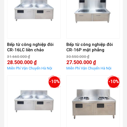
Bếp từ công nghiệp đôi
Bếp từ công nghiệp đôi
CR-16LC liền chảo
CR-16P mặt phẳng
31.660.000
₫
30.550.000
₫
Giá
Giá
28.500.000
₫
27.500.000
₫
gốc
gốc
Giá
Giá
là:
là:
hiện
hiện
31.660.000 ₫.
30.550.000 ₫.
tại
tại
là:
là:
-10%
-10%
28.500.000 ₫.
27.500.000 ₫.