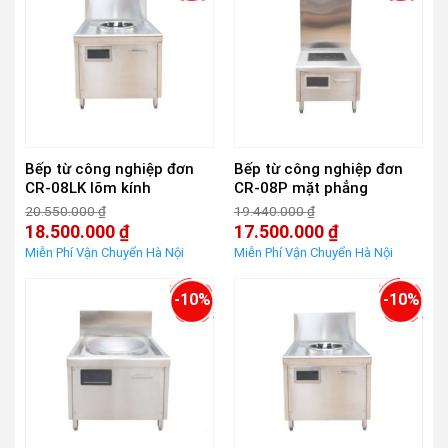
Bếp từ công nghiệp đơn
Bếp từ công nghiệp đơn
CR-08LK lõm kính
CR-08P mặt phẳng
20.550.000
₫
19.440.000
₫
Giá
Giá
18.500.000
₫
17.500.000
₫
gốc
gốc
Giá
Giá
là:
là:
hiện
hiện
20.550.000 ₫.
19.440.000 ₫.
tại
tại
là:
là:
-10%
-10%
18.500.000 ₫.
17.500.000 ₫.