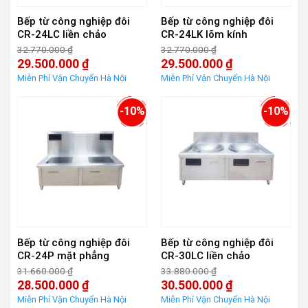
Bếp từ công nghiệp đôi
Bếp từ công nghiệp đôi
CR-24LC liền chảo
CR-24LK lõm kính
32.770.000
₫
32.770.000
₫
Giá
Giá
29.500.000
₫
29.500.000
₫
gốc
gốc
Giá
Giá
là:
là:
hiện
hiện
32.770.000 ₫.
32.770.000 ₫.
tại
tại
là:
là:
-10%
-10%
29.500.000 ₫.
29.500.000 ₫.
Bếp từ công nghiệp đôi
Bếp từ công nghiệp đôi
CR-24P mặt phẳng
CR-30LC liền chảo
31.660.000
₫
33.880.000
₫
Giá
Giá
28.500.000
₫
30.500.000
₫
gốc
gốc
Giá
Giá
là:
là:
hiện
hiện