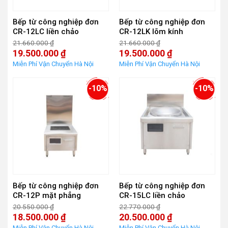
Bếp từ công nghiệp đơn
Bếp từ công nghiệp đơn
CR-12LC liền chảo
CR-12LK lõm kính
21.660.000
₫
21.660.000
₫
Giá
Giá
19.500.000
₫
19.500.000
₫
gốc
gốc
Giá
Giá
là:
là:
hiện
hiện
21.660.000 ₫.
21.660.000 ₫.
tại
tại
là:
là:
-10%
-10%
19.500.000 ₫.
19.500.000 ₫.
Bếp từ công nghiệp đơn
Bếp từ công nghiệp đơn
CR-12P mặt phẳng
CR-15LC liền chảo
20.550.000
₫
22.770.000
₫
Giá
Giá
18.500.000
₫
20.500.000
₫
gốc
gốc
Giá
Giá