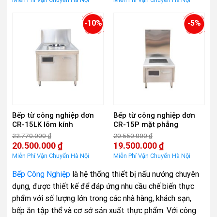
là:
là:
hiện
hiện
20.550.000 ₫.
22.770.000 ₫.
tại
tại
là:
là:
-10%
-5%
18.500.000 ₫.
20.500.000 ₫.
Bếp từ công nghiệp đơn
Bếp từ công nghiệp đơn
CR-15LK lõm kính
CR-15P mặt phẳng
22.770.000
₫
20.550.000
₫
Giá
Giá
20.500.000
₫
19.500.000
₫
gốc
gốc
Giá
Giá
là:
là:
hiện
hiện
22.770.000 ₫.
20.550.000 ₫.
tại
tại
Bếp Công Nghiệp
là hệ thống thiết bị nấu nướng chuyên
là:
là:
20.500.000 ₫.
19.500.000 ₫.
dụng, được thiết kế để đáp ứng nhu cầu chế biến thực
phẩm với số lượng lớn trong các nhà hàng, khách sạn,
bếp ăn tập thể và cơ sở sản xuất thực phẩm. Với công