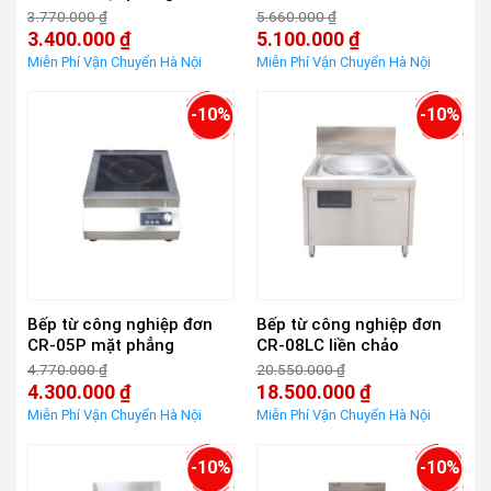
3.770.000
₫
5.660.000
₫
Giá
Giá
3.400.000
₫
5.100.000
₫
gốc
gốc
Giá
Giá
là:
là:
hiện
hiện
3.770.000 ₫.
5.660.000 ₫.
tại
tại
là:
là:
-10%
-10%
3.400.000 ₫.
5.100.000 ₫.
Bếp từ công nghiệp đơn
Bếp từ công nghiệp đơn
CR-05P mặt phẳng
CR-08LC liền chảo
4.770.000
₫
20.550.000
₫
Giá
Giá
4.300.000
₫
18.500.000
₫
gốc
gốc
Giá
Giá
là:
là:
hiện
hiện
4.770.000 ₫.
20.550.000 ₫.
tại
tại
là:
là:
-10%
-10%
4.300.000 ₫.
18.500.000 ₫.