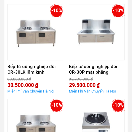
31.660.000 ₫.
33.880.000 ₫.
tại
tại
là:
là:
-10%
-10%
28.500.000 ₫.
30.500.000 ₫.
Bếp từ công nghiệp đôi
Bếp từ công nghiệp đôi
CR-30LK lõm kính
CR-30P mặt phẳng
33.880.000
₫
32.770.000
₫
Giá
Giá
30.500.000
₫
29.500.000
₫
gốc
gốc
Giá
Giá
là:
là:
hiện
hiện
33.880.000 ₫.
32.770.000 ₫.
tại
tại
là:
là:
-10%
-10%
30.500.000 ₫.
29.500.000 ₫.