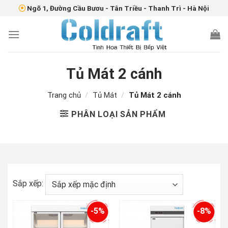
Skip
Ngõ 1, Đường Cầu Bươu - Tân Triều - Thanh Trì - Hà Nội
to
content
Tủ Mát 2 cánh
Trang chủ
/
Tủ Mát
/
Tủ Mát 2 cánh
PHÂN LOẠI SẢN PHẨM
Sắp xếp:
-5%
-8%