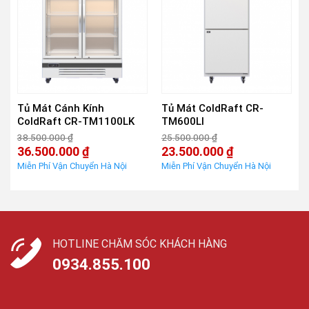
Tủ Mát Cánh Kính
Tủ Mát ColdRaft CR-
ColdRaft CR-TM1100LK
TM600LI
38.500.000
₫
25.500.000
₫
Giá
Giá
36.500.000
₫
23.500.000
₫
gốc
gốc
Giá
Giá
là:
là:
hiện
hiện
38.500.000 ₫.
25.500.000 ₫.
tại
tại
là:
là:
36.500.000 ₫.
23.500.000 ₫.
HOTLINE CHĂM SÓC KHÁCH HÀNG
0934.855.100