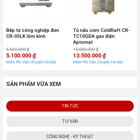
Bếp từ công nghiệp đơn
Tủ nấu cơm ColdRaft CR-
CR-05LK lõm kính
TC10GDA gas điện
Aptomat
5.660.000
₫
15.000.000
₫
Giá
Giá
5.100.000
₫
13.500.000
₫
gốc
gốc
Giá
Giá
là:
là:
hiện
hiện
5.660.000 ₫.
15.000.000 ₫.
tại
tại
là:
là:
5.100.000 ₫.
13.500.000 ₫.
SẢN PHẨM VỪA XEM
TIN TỨC
TƯ VẤN
CÔNG NGHỆ - KỸ THUẬT