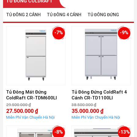
TỦ ĐÔNG COLDRAFT
TỦ ĐÔNG 2 CÁNH
TỦ ĐÔNG 4 CÁNH
TỦ ĐÔNG ĐỨNG
-7%
-9%
Tủ Đông Mát Đứng
Tủ Đông Đứng ColdRaft 4
ColdRaft CR-TDM600LI
Cánh CR-TD1100LI
29.500.000
₫
38.500.000
₫
Giá
Giá
27.500.000
₫
35.000.000
₫
gốc
gốc
Giá
Giá
là:
là:
hiện
hiện
29.500.000 ₫.
38.500.000 ₫.
tại
tại
là:
là:
-8%
-13%
27.500.000 ₫.
35.000.000 ₫.