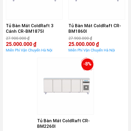
Tủ Bàn Mát ColdRaft 3
Tủ Bàn Mát ColdRaft CR-
Cánh CR-BM1875I
BM1860I
27.900.000
₫
27.900.000
₫
Giá
Giá
25.000.000
₫
25.000.000
₫
gốc
gốc
Giá
Giá
là:
là:
hiện
hiện
27.900.000 ₫.
27.900.000 ₫.
tại
tại
là:
là:
-8%
25.000.000 ₫.
25.000.000 ₫.
Tủ Bàn Mát ColdRaft CR-
BM2260I