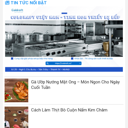
TIN TỨC NỔI BẬT
Gà Ướp Nướng Mật Ong – Món Ngon Cho Ngày
Cuối Tuần
Cách Làm Thịt Bò Cuộn Nấm Kim Châm