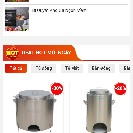
Bí Quyết Kho Cá Ngon Mềm
DEAL HOT MỖI NGÀY
Tất cả
Tủ Đông
Tủ Mát
Bàn Đông
Bàn 
-30%
-20%