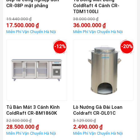
CR-08P mặt phẳng
ColdRaft 4 Cánh CR-
TDM1100LI
19.440.000
₫
38.000.000
₫
Giá
Giá
17.500.000
₫
36.000.000
₫
gốc
gốc
Giá
Giá
là:
là:
hiện
hiện
19.440.000 ₫.
38.000.000 ₫.
tại
tại
là:
là:
-12%
-20%
17.500.000 ₫.
36.000.000 ₫.
Tủ Bàn Mát 3 Cánh Kính
Lò Nướng Gà Đài Loan
ColdRaft CR-BM1860K
Coldraft CR-DL01C
32.500.000
₫
3.129.000
₫
Giá
Giá
28.500.000
₫
2.490.000
₫
gốc
gốc
Giá
Giá
là:
là:
hiện
hiện
32.500.000 ₫.
3.129.000 ₫.