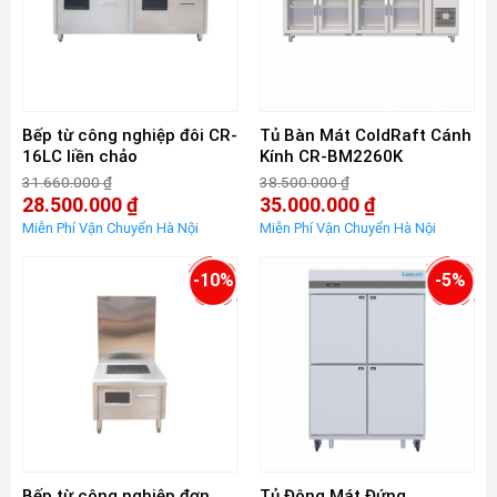
Bếp từ công nghiệp đôi CR-
Tủ Bàn Mát ColdRaft Cánh
16LC liền chảo
Kính CR-BM2260K
31.660.000
₫
38.500.000
₫
Giá
Giá
28.500.000
₫
35.000.000
₫
gốc
gốc
Giá
Giá
là:
là:
hiện
hiện
31.660.000 ₫.
38.500.000 ₫.
tại
tại
là:
là:
-10%
-5%
28.500.000 ₫.
35.000.000 ₫.
Bếp từ công nghiệp đơn
Tủ Đông Mát Đứng