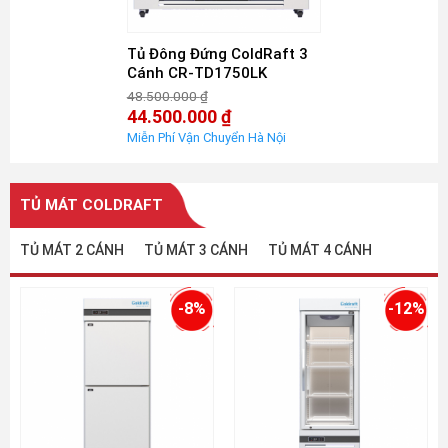
Tủ Đông Đứng ColdRaft 3
Cánh CR-TD1750LK
48.500.000
₫
Giá
44.500.000
₫
gốc
Giá
là:
hiện
48.500.000 ₫.
tại
là:
44.500.000 ₫.
TỦ MÁT COLDRAFT
TỦ MÁT 2 CÁNH
TỦ MÁT 3 CÁNH
TỦ MÁT 4 CÁNH
-8%
-12%