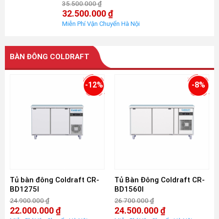
35.500.000
₫
Giá
32.500.000
₫
gốc
Giá
là:
hiện
35.500.000 ₫.
tại
là:
32.500.000 ₫.
BÀN ĐÔNG COLDRAFT
-12%
-8%
Tủ bàn đông Coldraft CR-
Tủ Bàn Đông Coldraft CR-
BD1275I
BD1560I
24.900.000
₫
26.700.000
₫
Giá
Giá
22.000.000
₫
24.500.000
₫
gốc
gốc