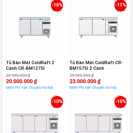
-16%
-11%
Tủ Bàn Mát ColdRaft 2
Tủ Bàn Mát ColdRaft CR-
Cánh CR-BM1275I
BM1575I 2 Cánh
23.900.000
₫
25.900.000
₫
Giá
Giá
20.000.000
₫
23.000.000
₫
gốc
gốc
Giá
Giá
là:
là:
hiện
hiện
23.900.000 ₫.
25.900.000 ₫.
tại
tại
là:
là:
-10%
-10%
20.000.000 ₫.
23.000.000 ₫.