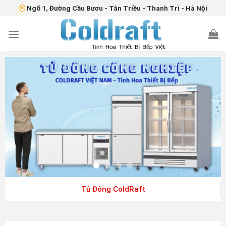
Skip
Ngõ 1, Đường Cầu Bươu - Tân Triều - Thanh Trì - Hà Nội
bandar togel
agen togel
link gacor
link togel
slot gacor
slot gacor
situs slot
to
content
Tủ Mát ColdRaft