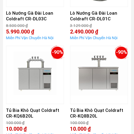
Lò Nướng Gà Đài Loan
Lò Nướng Gà Đài Loan
Coldraft CR-DL03C
Coldraft CR-DL01C
8.500.000
₫
3.129.000
₫
Giá
Giá
5.990.000
₫
2.490.000
₫
gốc
gốc
Giá
Giá
là:
là:
hiện
hiện
8.500.000 ₫.
3.129.000 ₫.
tại
tại
là:
là:
-90%
-90%
5.990.000 ₫.
2.490.000 ₫.
Tủ Bia Khô Quạt Coldraft
Tủ Bia Khô Quạt Coldraft
CR-KQ6B20L
CR-KQ8B20L
100.000
₫
100.000
₫
Giá
Giá
10.000
₫
10.000
₫
gốc
gốc