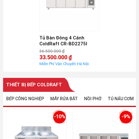
Tủ Bàn Đông 4 Cánh
ColdRaft CR-BD2275I
36.500.000
₫
Giá
33.500.000
₫
gốc
Giá
là:
hiện
36.500.000 ₫.
tại
là:
33.500.000 ₫.
THIẾT BỊ BẾP COLDRAFT
BẾP CÔNG NGHIỆP
MÁY RỬA BÁT
NỒI PHỞ
TỦ NẤU CƠM
-10%
-9%