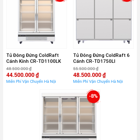
Tủ Đông Đứng ColdRaft
Tủ Đông Đứng ColdRaft 6
Cánh Kính CR-TD1100LK
Cánh CR-TD1750LI
48.500.000
₫
55.500.000
₫
Giá
Giá
44.500.000
₫
48.500.000
₫
gốc
gốc
Giá
Giá
là:
là:
hiện
hiện
48.500.000 ₫.
55.500.000 ₫.
tại
tại
là:
là:
-8%
44.500.000 ₫.
48.500.000 ₫.