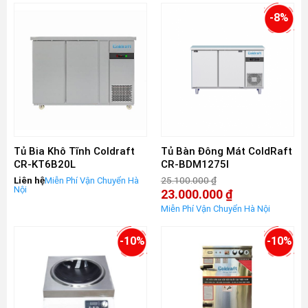
tại
tại
là:
là:
-8%
28.500.000 ₫.
2.490.000 ₫.
Tủ Bia Khô Tĩnh Coldraft
Tủ Bàn Đông Mát ColdRaft
CR-KT6B20L
CR-BDM1275I
Liên hệ
25.100.000
₫
Giá
23.000.000
₫
gốc
Giá
là:
hiện
25.100.000 ₫.
tại
là:
-10%
-10%
23.000.000 ₫.