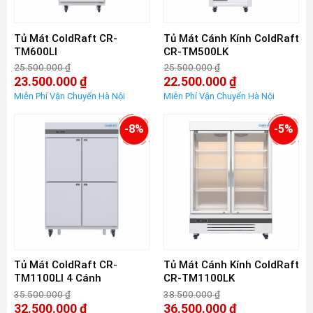
Tủ Mát ColdRaft CR-
Tủ Mát Cánh Kính ColdRaft
TM600LI
CR-TM500LK
25.500.000
₫
25.500.000
₫
Giá
Giá
23.500.000
₫
22.500.000
₫
gốc
gốc
Giá
Giá
là:
là:
hiện
hiện
25.500.000 ₫.
25.500.000 ₫.
tại
tại
là:
là:
-8%
-5%
23.500.000 ₫.
22.500.000 ₫.
Tủ Mát ColdRaft CR-
Tủ Mát Cánh Kính ColdRaft
TM1100LI 4 Cánh
CR-TM1100LK
35.500.000
₫
38.500.000
₫
Giá
Giá
32.500.000
₫
36.500.000
₫