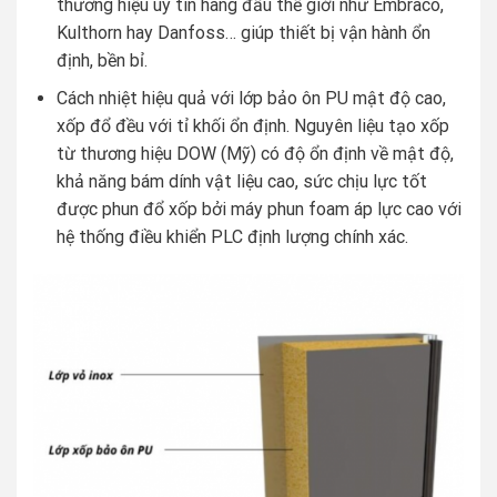
thương hiệu uy tín hàng đầu thế giới như Embraco,
Kulthorn hay Danfoss… giúp thiết bị vận hành ổn
định, bền bỉ.
Cách nhiệt hiệu quả với lớp bảo ôn PU mật độ cao,
xốp đổ đều với tỉ khối ổn định. Nguyên liệu tạo xốp
từ thương hiệu DOW (Mỹ) có độ ổn định về mật độ,
khả năng bám dính vật liệu cao, sức chịu lực tốt
được phun đổ xốp bởi máy phun foam áp lực cao với
hệ thống điều khiển PLC định lượng chính xác.