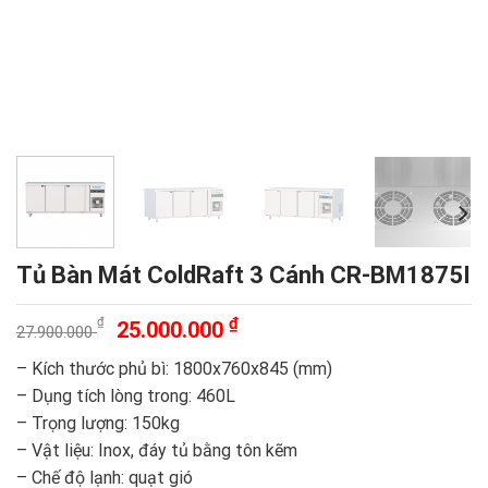
Tủ Bàn Mát ColdRaft 3 Cánh CR-BM1875I
Giá
Giá
₫
₫
25.000.000
27.900.000
gốc
hiện
– Kích thước phủ bì: 1800x760x845 (mm)
là:
tại
– Dụng tích lòng trong: 460L
27.900.000 ₫.
là:
– Trọng lượng: 150kg
25.000.000 ₫.
– Vật liệu: Inox, đáy tủ bằng tôn kẽm
– Chế độ lạnh: quạt gió