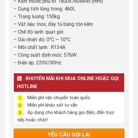
– Kích thước phủ bì: 1800x760x845 (mm)
là:
tại
– Dụng tích lòng trong: 460L
27.900.000 ₫.
là:
– Trọng lượng: 150kg
25.000.000 ₫.
– Vật liệu: Inox, đáy tủ bằng tôn kẽm
– Chế độ lạnh: quạt gió
– Dải nhiệt độ: 0°C ~ 10°C
– Môi chất lạnh : R134A
– Công suất định mức: 576W
– Điện áp: 220V/50Hz
KHUYẾN MÃI KHI MUA ONLINE HOẶC GỌI
HOTLINE
Miễn phí vận chuyển toàn quốc
1
Miễn phí khảo sát tư vấn
2
Áp dụng cho khách hàng gọi điện, đến trực
3
tiếp hoặc chát!
YÊU CẦU GỌI LẠI