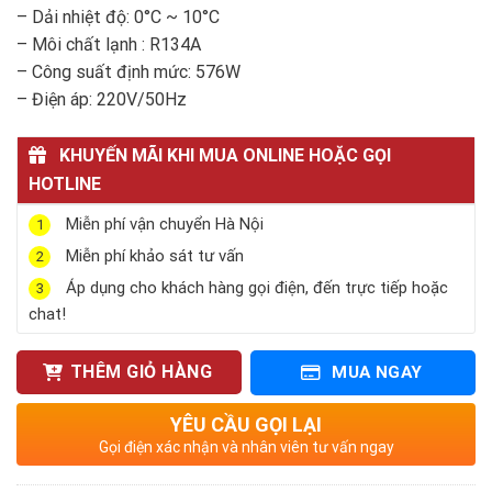
– Dải nhiệt độ: 0°C ~ 10°C
– Môi chất lạnh : R134A
– Công suất định mức: 576W
– Điện áp: 220V/50Hz
KHUYẾN MÃI KHI MUA ONLINE HOẶC GỌI
HOTLINE
Miễn phí vận chuyển Hà Nội
1
Miễn phí khảo sát tư vấn
2
Áp dụng cho khách hàng gọi điện, đến trực tiếp hoặc
3
chat!
THÊM GIỎ HÀNG
MUA NGAY
YÊU CẦU GỌI LẠI
Gọi điện xác nhận và nhân viên tư vấn ngay