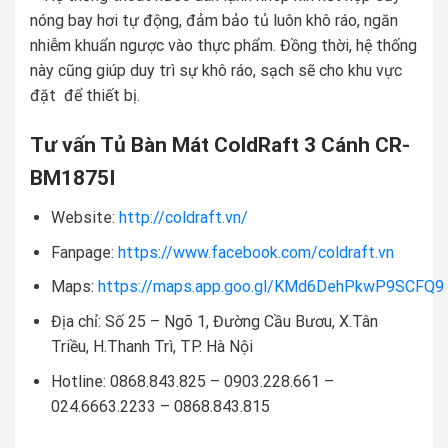
nóng bay hơi tự động, đảm bảo tủ luôn khô ráo, ngăn
nhiễm khuẩn ngược vào thực phẩm. Đồng thời, hệ thống
này cũng giúp duy trì sự khô ráo, sạch sẽ cho khu vực
đặt để thiết bị.
Tư vấn Tủ Bàn Mát ColdRaft 3 Cánh CR-
BM1875I
Website:
http://coldraft.vn/
Fanpage:
https://www.facebook.com/coldraft.vn
Maps:
https://maps.app.goo.gl/KMd6DehPkwP9SCFQ9
Địa chỉ: Số 25 – Ngõ 1, Đường Cầu Bươu, X.Tân
Triều, H.Thanh Trì, TP. Hà Nội
Hotline: 0868.843.825 – 0903.228.661 –
024.6663.2233 – 0868.843.815