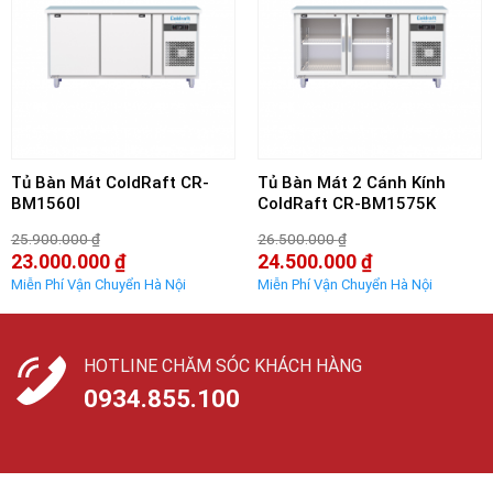
Tủ Bàn Mát ColdRaft CR-
Tủ Bàn Mát 2 Cánh Kính
BM1560I
ColdRaft CR-BM1575K
25.900.000
₫
26.500.000
₫
Giá
Giá
23.000.000
₫
24.500.000
₫
gốc
gốc
Giá
Giá
là:
là:
hiện
hiện
25.900.000 ₫.
26.500.000 ₫.
tại
tại
là:
là:
23.000.000 ₫.
24.500.000 ₫.
HOTLINE CHĂM SÓC KHÁCH HÀNG
0934.855.100