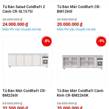
Tủ Bàn Salad ColdRaft 2
Tủ Bàn Mát ColdRaft CR-
Cánh CR-SL1575I
BM1260I
26.000.000
₫
23.900.000
₫
Giá
Giá
24.000.000
₫
20.000.000
₫
gốc
gốc
Giá
Giá
là:
là:
hiện
hiện
26.000.000 ₫.
23.900.000 ₫.
tại
tại
là:
là:
-8%
-9%
24.000.000 ₫.
20.000.000 ₫.
Tủ Bàn Mát ColdRaft CR-
Tủ Bàn Mát ColdRaft Cánh
BM2260I
Kính CR-BM2260K
35.500.000
₫
38.500.000
₫
Giá
Giá
32.500.000
₫
35.000.000
₫