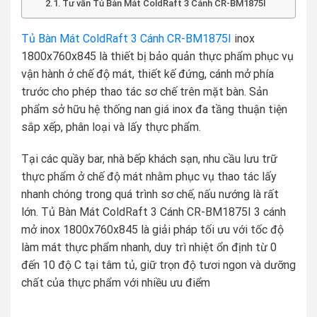
Tư vấn Tủ Bàn Mát ColdRaft 3 Cánh CR-BM1875I
Tủ Bàn Mát ColdRaft 3 Cánh CR-BM1875I
inox
1800x760x845 là thiết bị bảo quản thực phẩm phục vụ
vận hành ở chế độ mát, thiết kế đứng, cánh mở phía
trước cho phép thao tác sơ chế trên mặt bàn. Sản
phẩm sở hữu hệ thống nan giá inox đa tầng thuận tiện
sắp xếp, phân loại và lấy thực phẩm.
Tại các quầy bar, nhà bếp khách sạn, nhu cầu lưu trữ
thực phẩm ở chế độ mát nhằm phục vụ thao tác lấy
nhanh chóng trong quá trình sơ chế, nấu nướng là rất
lớn. Tủ Bàn Mát ColdRaft 3 Cánh CR-BM1875I 3 cánh
mở inox 1800x760x845 là giải pháp tối ưu với tốc độ
làm mát thực phẩm nhanh, duy trì nhiệt ổn định từ 0
đến 10 độ C tại tâm tủ, giữ trọn độ tươi ngon và dưỡng
chất của thực phẩm với nhiều ưu điểm