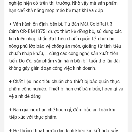
nghiệp hiện có trên thị trường. Nhờ vậy mà sản phẩm
hạn chế khả năng móp méo bề mặt khi va đập.
+ Vận hành ổn định, bền bỉ: Tủ Bàn Mát ColdRaft 3
Cánh CR-BM1875I được thiết kế đồng bộ, sử dụng các
linh kiện nhập khẩu đạt tiêu chuẩn quốc tế như dàn
nóng phủ lớp bảo vệ chống ăn mòn, gioăng từ tính tiêu
chuẩn nhập khẩu, … cùng các công nghệ sản xuất tiên
tiến. Do đó, sản phẩm vận hành bền bỉ, tuổi thọ lâu dài,
không gây gián đoạn công việc kinh doanh.
+ Chất liệu inox tiêu chuẩn cho thiết bị bảo quản thực
phẩm công nghiệp. Thiết bị hạn chế bám bẩn, hoen gỉ và
vệ sinh dễ dàng.
+ Nan giá inox hạn chế hoen gỉ, đảm bảo an toàn khi
tiếp xúc với thực phẩm.
+ Hệ thống thoát nước dàn lạnh khép kín kết hợp sấy