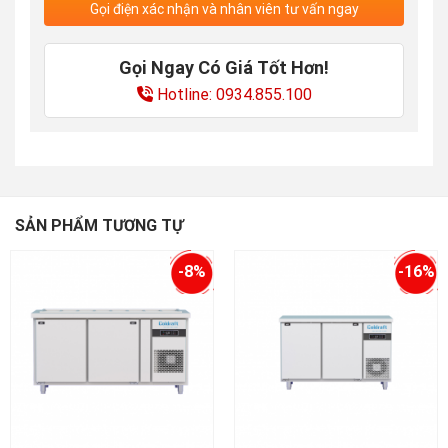
Gọi điện xác nhận và nhân viên tư vấn ngay
Gọi Ngay Có Giá Tốt Hơn!
Hotline: 0934.855.100
SẢN PHẨM TƯƠNG TỰ
-8%
-16%