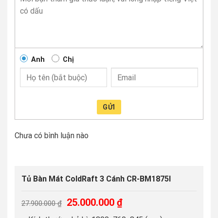
Anh
Chị
GỬI
Chưa có bình luận nào
Tủ Bàn Mát ColdRaft 3 Cánh CR-BM1875I
Giá
Giá
25.000.000
₫
27.900.000
₫
gốc
hiện