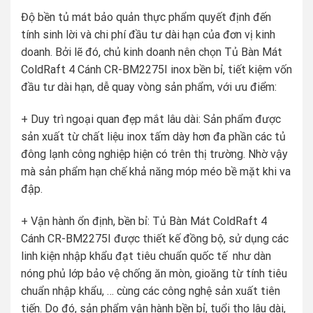
Độ bền tủ mát bảo quản thực phẩm quyết định đến
tính sinh lời và chi phí đầu tư dài hạn của đơn vị kinh
doanh. Bởi lẽ đó, chủ kinh doanh nên chọn Tủ Bàn Mát
ColdRaft 4 Cánh CR-BM2275I inox bền bỉ, tiết kiệm vốn
đầu tư dài hạn, dễ quay vòng sản phẩm, với ưu điểm:
+ Duy trì ngoại quan đẹp mắt lâu dài: Sản phẩm được
sản xuất từ chất liệu inox tấm dày hơn đa phần các tủ
đông lạnh công nghiệp hiện có trên thị trường. Nhờ vậy
mà sản phẩm hạn chế khả năng móp méo bề mặt khi va
đập.
+ Vận hành ổn định, bền bỉ: Tủ Bàn Mát ColdRaft 4
Cánh CR-BM2275I được thiết kế đồng bộ, sử dụng các
linh kiện nhập khẩu đạt tiêu chuẩn quốc tế như dàn
nóng phủ lớp bảo vệ chống ăn mòn, gioăng từ tính tiêu
chuẩn nhập khẩu, … cùng các công nghệ sản xuất tiên
tiến. Do đó, sản phẩm vận hành bền bỉ, tuổi thọ lâu dài,