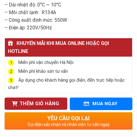
– Dải nhiệt độ: 0°C ~ 10°C
– Môi chất lạnh : R134A
– Công suất định mức: 550W
– Điện áp: 220V/50Hz
KHUYẾN MÃI KHI MUA ONLINE HOẶC GỌI
HOTLINE
Miễn phí vận chuyển Hà Nội
1
Miễn phí khảo sát tư vấn
2
Áp dụng cho khách hàng gọi điện, đến trực tiếp hoặc
3
chat!
THÊM GIỎ HÀNG
MUA NGAY
YÊU CẦU GỌI LẠI
Gọi điện xác nhận và nhân viên tư vấn ngay