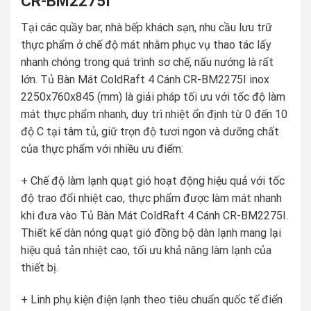
CR-BM2275I
Tại các quầy bar, nhà bếp khách sạn, nhu cầu lưu trữ
thực phẩm ở chế độ mát nhằm phục vụ thao tác lấy
nhanh chóng trong quá trình sơ chế, nấu nướng là rất
lớn. Tủ Bàn Mát ColdRaft 4 Cánh CR-BM2275I inox
2250x760x845 (mm) là giải pháp tối ưu với tốc độ làm
mát thực phẩm nhanh, duy trì nhiệt ổn định từ 0 đến 10
độ C tại tâm tủ, giữ trọn độ tươi ngon và dưỡng chất
của thực phẩm với nhiều ưu điểm:
+ Chế độ làm lạnh quạt gió hoạt động hiệu quả với tốc
độ trao đổi nhiệt cao, thực phẩm được làm mát nhanh
khi đưa vào Tủ Bàn Mát ColdRaft 4 Cánh CR-BM2275I.
Thiết kế dàn nóng quạt gió đồng bộ dàn lạnh mang lại
hiệu quả tản nhiệt cao, tối ưu khả năng làm lạnh của
thiết bị.
+ Linh phụ kiện điện lạnh theo tiêu chuẩn quốc tế điển