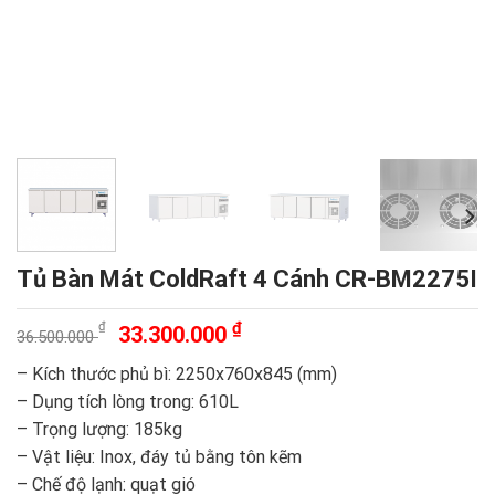
Tủ Bàn Mát ColdRaft 4 Cánh CR-BM2275I
Giá
Giá
₫
₫
33.300.000
36.500.000
gốc
hiện
– Kích thước phủ bì: 2250x760x845 (mm)
là:
tại
– Dụng tích lòng trong: 610L
36.500.000 ₫.
là:
– Trọng lượng: 185kg
33.300.000 ₫.
– Vật liệu: Inox, đáy tủ bằng tôn kẽm
– Chế độ lạnh: quạt gió