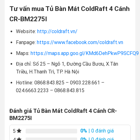
Tư vấn mua Tủ Bàn Mát ColdRaft 4 Cánh
CR-BM2275I
Website:
http://coldraft.vn/
Fanpage:
https://www.facebook.com/coldraft.vn
Maps:
https://maps.app.goo.gl/KMd6DehPkwP9SCFQ9
Địa chỉ: Số 25 – Ngõ 1, Đường Cầu Bươu, X.Tân
Triều, H.Thanh Trì, TP. Hà Nội
Hotline: 0868.843.825 – 0903.228.661 –
024.6663.2233 – 0868.843.815
Đánh giá Tủ Bàn Mát ColdRaft 4 Cánh CR-
BM2275I
0%
| 0 đánh giá
5
0%
| 0 đánh giá
4