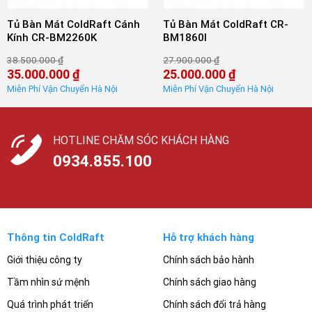
Tủ Bàn Mát ColdRaft Cánh
Tủ Bàn Mát ColdRaft CR-
Kính CR-BM2260K
BM1860I
38.500.000
₫
27.900.000
₫
Giá
Giá
35.000.000
₫
25.000.000
₫
gốc
gốc
Giá
Giá
là:
là:
hiện
hiện
38.500.000 ₫.
27.900.000 ₫.
tại
tại
là:
là:
35.000.000 ₫.
25.000.000 ₫.
HOTLINE CHĂM SÓC KHÁCH HÀNG
0934.855.100
Thông tin ColdRaft
Hỗ trợ khách hàng
Giới thiệu công ty
Chính sách bảo hành
Tầm nhìn sứ mệnh
Chính sách giao hàng
Quá trình phát triển
Chính sách đổi trả hàng