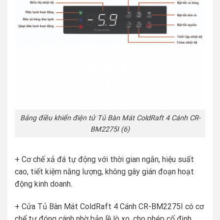
Bảng điều khiển điện tử Tủ Bàn Mát ColdRaft 4 Cánh CR-
BM2275I (6)
+ Cơ chế xả đá tự động với thời gian ngắn, hiệu suất
cao, tiết kiệm năng lượng, không gây gián đoạn hoạt
động kinh doanh.
+ Cửa Tủ Bàn Mát ColdRaft 4 Cánh CR-BM2275I có cơ
chế tự đóng cánh nhờ bản lề lò xo, cho phép cố định