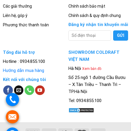
Các giải thưởng
Chính sách bảo mật
Liên hệ, góp ý
Chính sách & quy định chung
Đăng ký nhận tin khuyến mãi
Phương thức thanh toán
Tổng đài hỗ trợ
SHOWROOM COLDRAFT
VIỆT NAM
Hotline : 0934.855.100
Hà Nội
Xem bản đồ
Hướng dẫn mua hàng
Số 25 ngõ 1 đường Cầu Bươu
Kết nối với chúng tôi
– X.Tân Triều – Thanh Trì –
TP.Hà Nội
.
Tel: 0934.855.100
.