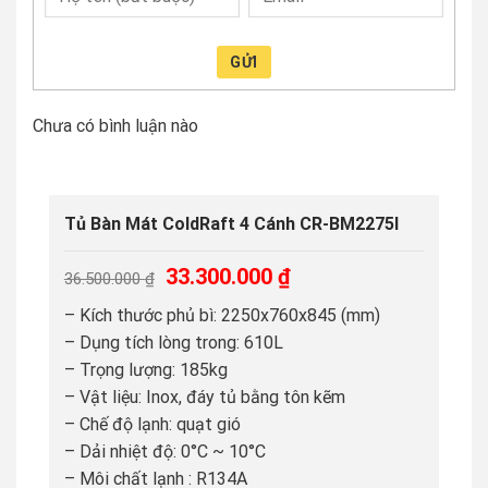
GỬI
Chưa có bình luận nào
Tủ Bàn Mát ColdRaft 4 Cánh CR-BM2275I
Giá
Giá
33.300.000
₫
36.500.000
₫
gốc
hiện
– Kích thước phủ bì: 2250x760x845 (mm)
là:
tại
– Dụng tích lòng trong: 610L
36.500.000 ₫.
là:
– Trọng lượng: 185kg
33.300.000 ₫.
– Vật liệu: Inox, đáy tủ bằng tôn kẽm
– Chế độ lạnh: quạt gió
– Dải nhiệt độ: 0°C ~ 10°C
– Môi chất lạnh : R134A