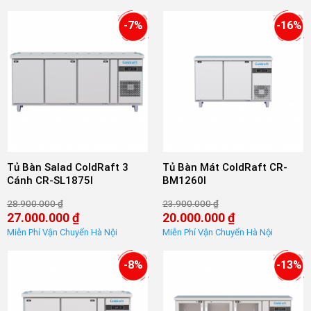
hiện
hiện
32.100.000 ₫.
27.900.000 ₫.
tại
tại
là:
là:
-7%
-16%
30.500.000 ₫.
25.000.000 ₫.
Tủ Bàn Salad ColdRaft 3
Tủ Bàn Mát ColdRaft CR-
Cánh CR-SL1875I
BM1260I
28.900.000
₫
23.900.000
₫
Giá
Giá
27.000.000
₫
20.000.000
₫
gốc
gốc
Giá
Giá
là:
là:
hiện
hiện
28.900.000 ₫.
23.900.000 ₫.
tại
tại
là:
là:
-8%
-13%
27.000.000 ₫.
20.000.000 ₫.