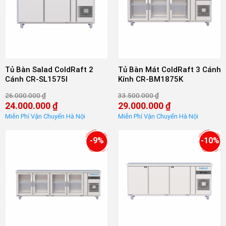
Tủ Bàn Salad ColdRaft 2
Tủ Bàn Mát ColdRaft 3 Cánh
Cánh CR-SL1575I
Kính CR-BM1875K
26.000.000
₫
33.500.000
₫
Giá
Giá
24.000.000
₫
29.000.000
₫
gốc
gốc
Giá
Giá
là:
là:
hiện
hiện
26.000.000 ₫.
33.500.000 ₫.
tại
tại
là:
là:
-9%
-10%
24.000.000 ₫.
29.000.000 ₫.