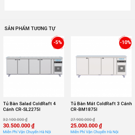
SẢN PHẨM TƯƠNG TỰ
-5%
-10%
Tủ Bàn Salad ColdRaft 4
Tủ Bàn Mát ColdRaft 3 Cánh
Cánh CR-SL2275I
CR-BM1875I
32.100.000
₫
27.900.000
₫
Giá
Giá
30.500.000
₫
25.000.000
₫
gốc
gốc
Giá
Giá
là:
là: