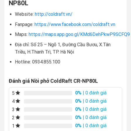
NP80L
Website:
http://coldraft.vn/
Fanpage:
https://www.facebook.com/coldraft.vn
Maps:
https://maps.app.goo.gl/KMd6DehPkwP9SCFQ9
Địa chỉ: Số 25 – Ngõ 1, Đường Cầu Bươu, X.Tân
Triều, H.Thanh Trì, TP. Hà Nội
Hotline: 0934.855.100
Đánh giá Nồi phở ColdRaft CR-NP80L
0%
| 0 đánh giá
5
0%
| 0 đánh giá
4
0%
| 0 đánh giá
3
0%
| 0 đánh giá
2
0%
| 0 đánh giá
1