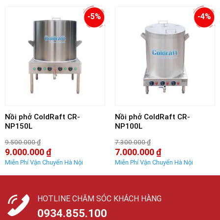
-5%
-4%
Nồi phở ColdRaft CR-
Nồi phở ColdRaft CR-
NP150L
NP100L
9.500.000
₫
7.300.000
₫
Giá
Giá
9.000.000
₫
7.000.000
₫
gốc
gốc
Giá
Giá
là:
là:
hiện
hiện
9.500.000 ₫.
7.300.000 ₫.
tại
tại
là:
là:
9.000.000 ₫.
7.000.000 ₫.
HOTLINE CHĂM SÓC KHÁCH HÀNG
0934.855.100