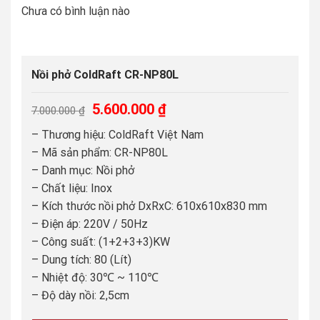
Chưa có bình luận nào
Nồi phở ColdRaft CR-NP80L
Giá
Giá
5.600.000
₫
7.000.000
₫
gốc
hiện
– Thương hiệu: ColdRaft Việt Nam
là:
tại
– Mã sản phẩm: CR-NP80L
7.000.000 ₫.
là:
– Danh mục: Nồi phở
5.600.000 ₫.
– Chất liệu: Inox
– Kích thước nồi phở DxRxC: 610x610x830 mm
– Điện áp: 220V / 50Hz
– Công suất: (1+2+3+3)KW
– Dung tích: 80 (Lít)
– Nhiệt độ: 30℃ ~ 110℃
– Độ dày nồi: 2,5cm