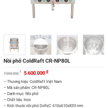
Nồi phở ColdRaft CR-NP80L
Giá
Giá
₫
₫
5.600.000
7.000.000
gốc
hiện
– Thương hiệu: ColdRaft Việt Nam
là:
tại
– Mã sản phẩm: CR-NP80L
7.000.000 ₫.
là:
– Danh mục: Nồi phở
5.600.000 ₫.
– Chất liệu: Inox
– Kích thước nồi phở DxRxC: 610x610x830 mm