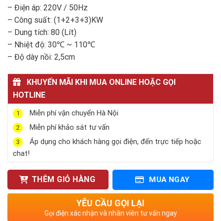
– Điện áp: 220V / 50Hz
– Công suất: (1+2+3+3)KW
– Dung tích: 80 (Lít)
– Nhiệt độ: 30℃ ~ 110℃
– Độ dày nồi: 2,5cm
KHUYẾN MÃI KHI MUA ONLINE HOẶC GỌI
HOTLINE
Miễn phí vận chuyển Hà Nội
1
Miễn phí khảo sát tư vấn
2
Áp dụng cho khách hàng gọi điện, đến trực tiếp hoặc
3
chat!
THÊM GIỎ HÀNG
MUA NGAY
YÊU CẦU GỌI LẠI
Gọi điện xác nhận và nhân viên tư vấn ngay