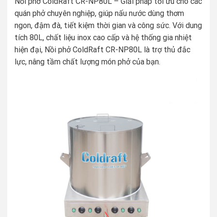
Nồi phở ColdRaft CR-NP80L – Giải pháp tối ưu cho các
quán phở chuyên nghiệp, giúp nấu nước dùng thơm
ngon, đậm đà, tiết kiệm thời gian và công sức. Với dung
tích 80L, chất liệu inox cao cấp và hệ thống gia nhiệt
hiện đại, Nồi phở ColdRaft CR-NP80L là trợ thủ đắc
lực, nâng tầm chất lượng món phở của bạn.