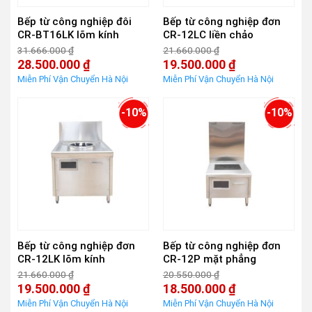
Bếp từ công nghiệp đôi
Bếp từ công nghiệp đơn
CR-BT16LK lõm kính
CR-12LC liền chảo
31.666.000
₫
21.660.000
₫
Giá
Giá
28.500.000
₫
19.500.000
₫
gốc
gốc
Giá
Giá
là:
là:
hiện
hiện
31.666.000 ₫.
21.660.000 ₫.
tại
tại
là:
là:
-10%
-10%
28.500.000 ₫.
19.500.000 ₫.
Bếp từ công nghiệp đơn
Bếp từ công nghiệp đơn
CR-12LK lõm kính
CR-12P mặt phẳng
21.660.000
₫
20.550.000
₫
Giá
Giá
19.500.000
₫
18.500.000
₫
gốc
gốc
Giá
Giá
là:
là:
hiện
hiện