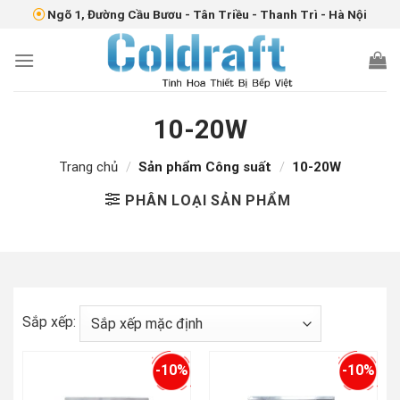
Skip
Ngõ 1, Đường Cầu Bươu - Tân Triều - Thanh Trì - Hà Nội
to
content
10-20W
Trang chủ
/
Sản phẩm Công suất
/
10-20W
PHÂN LOẠI SẢN PHẨM
Sắp xếp:
-10%
-10%