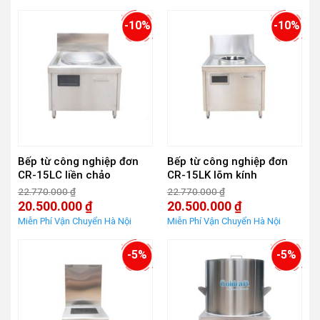
21.660.000 ₫.
20.550.000 ₫.
tại
tại
là:
là:
-10%
-10%
19.500.000 ₫.
18.500.000 ₫.
Bếp từ công nghiệp đơn
Bếp từ công nghiệp đơn
CR-15LC liền chảo
CR-15LK lõm kính
22.770.000
₫
22.770.000
₫
Giá
Giá
20.500.000
₫
20.500.000
₫
gốc
gốc
Giá
Giá
là:
là:
hiện
hiện
22.770.000 ₫.
22.770.000 ₫.
tại
tại
là:
là:
-5%
-5%
20.500.000 ₫.
20.500.000 ₫.