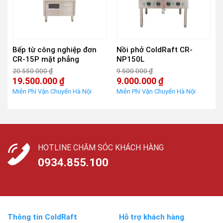
Bếp từ công nghiệp đơn
Nồi phở ColdRaft CR-
CR-15P mặt phẳng
NP150L
20.550.000
₫
9.500.000
₫
Giá
Giá
19.500.000
₫
9.000.000
₫
gốc
gốc
Giá
Giá
là:
là:
hiện
hiện
20.550.000 ₫.
9.500.000 ₫.
tại
tại
là:
là:
19.500.000 ₫.
9.000.000 ₫.
HOTLINE CHĂM SÓC KHÁCH HÀNG
0934.855.100
Thông tin ColdRaft
Hỗ trợ khách hàng