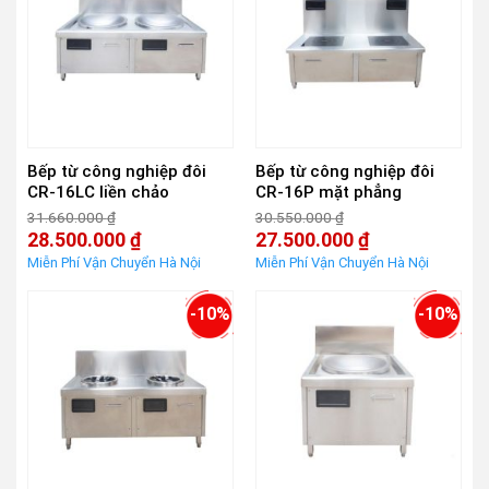
Bếp từ công nghiệp đôi
Bếp từ công nghiệp đôi
CR-16LC liền chảo
CR-16P mặt phẳng
31.660.000
₫
30.550.000
₫
Giá
Giá
28.500.000
₫
27.500.000
₫
gốc
gốc
Giá
Giá
là:
là:
hiện
hiện
31.660.000 ₫.
30.550.000 ₫.
tại
tại
là:
là:
-10%
-10%
28.500.000 ₫.
27.500.000 ₫.