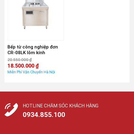
Bếp từ công nghiệp đơn
CR-08LK lõm kính
20.550.000
₫
Giá
18.500.000
₫
gốc
Giá
là:
hiện
20.550.000 ₫.
tại
là:
18.500.000 ₫.
HOTLINE CHĂM SÓC KHÁCH HÀNG
0934.855.100