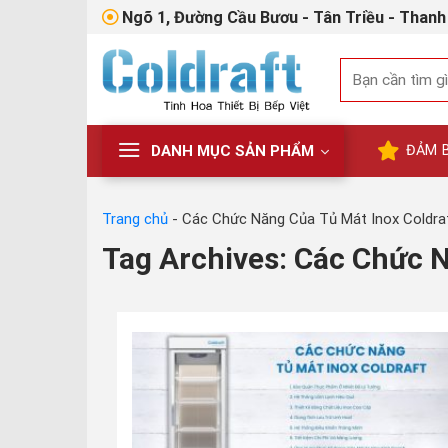
Skip
Ngõ 1, Đường Cầu Bươu - Tân Triều - Thanh 
to
content
Tìm
kiếm:
DANH MỤC SẢN PHẨM
ĐẢM 
Trang chủ
-
Các Chức Năng Của Tủ Mát Inox Coldra
Tag Archives:
Các Chức N