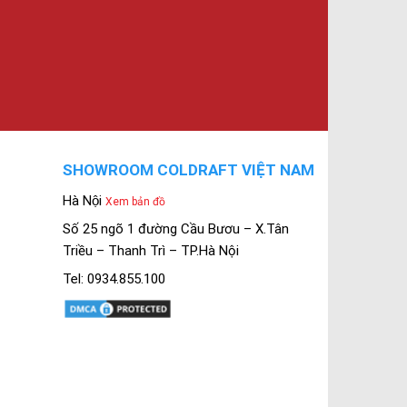
SHOWROOM COLDRAFT VIỆT NAM
Hà Nội
Xem bản đồ
Số 25 ngõ 1 đường Cầu Bươu – X.Tân
Triều – Thanh Trì – TP.Hà Nội
Tel: 0934.855.100