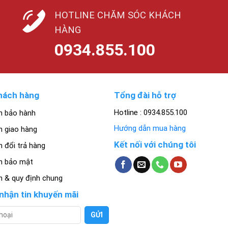
HOTLINE CHĂM SÓC KHÁCH
HÀNG
0934.855.100
hách hàng
Tổng đài hỗ trợ
Hotline : 0934.855.100
h bảo hành
Hướng dẫn mua hàng
h giao hàng
Kết nối với chúng tôi
 đổi trả hàng
h bảo mật
h & quy định chung
nhận tin khuyến mãi