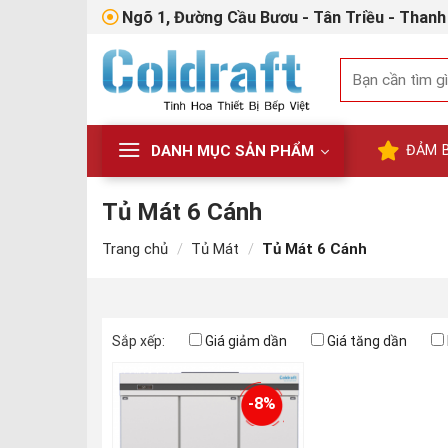
Skip
Ngõ 1, Đường Cầu Bươu - Tân Triều - Thanh 
to
content
Tìm
kiếm:
DANH MỤC SẢN PHẨM
ĐẢM 
Tủ Mát 6 Cánh
Trang chủ
/
Tủ Mát
/
Tủ Mát 6 Cánh
Sắp xếp:
Giá giảm dần
Giá tăng dần
-8%