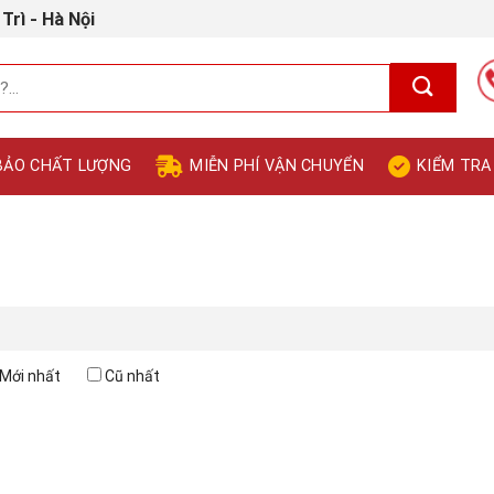
Trì - Hà Nội
BẢO CHẤT LƯỢNG
MIỄN PHÍ VẬN CHUYỂN
KIỂM TRA
Mới nhất
Cũ nhất