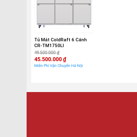
Tủ Mát ColdRaft 6 Cánh
CR-TM1750LI
49.500.000
₫
Giá
45.500.000
₫
gốc
Giá
là:
hiện
49.500.000 ₫.
tại
là:
45.500.000 ₫.