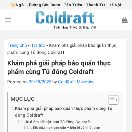
Skip
Ngõ 1, Đường Cầu Bươu - Tân Triều - Thanh Trì - Hà Nội
situs gacor
toto slot
toto slot
to
content
Trang chủ
-
Tin tức
-
Khám phá giải pháp bảo quản thực
phẩm cùng Tủ đông Coldraft
Khám phá giải pháp bảo quản thực
phẩm cùng Tủ đông Coldraft
Posted on
28/08/2025
by
ColdRaft Maketing
MỤC LỤC
Khám phá giải pháp bảo quản thực phẩm cùng Tủ
đông Coldraft
Ưu điểm nổi bật của Tủ đông Coldraft
Kết cấu inox cao cấp – bền bỉ với thời gian